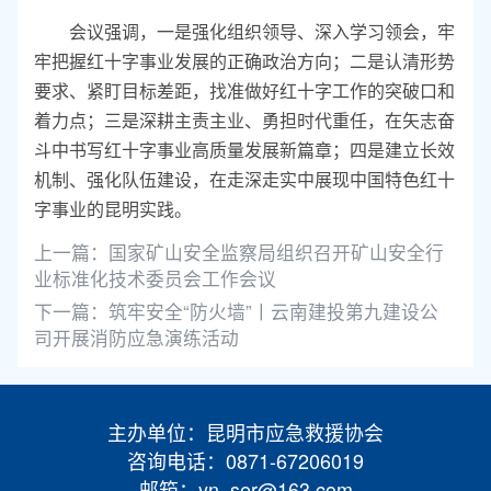
会议强调，一是强化组织领导、深入学习领会，牢
牢把握红十字事业发展的正确政治方向；二是认清形势
要求、紧盯目标差距，找准做好红十字工作的突破口和
着力点；三是深耕主责主业、勇担时代重任，在矢志奋
斗中书写红十字事业高质量发展新篇章；四是建立长效
机制、强化队伍建设，在走深走实中展现中国特色红十
字事业的昆明实践。
上一篇：
国家矿山安全监察局组织召开矿山安全行
业标准化技术委员会工作会议
下一篇：
筑牢安全“防火墙”丨云南建投第九建设公
司开展消防应急演练活动
主办单位：昆明市应急救援协会
咨询电话：0871-67206019
邮箱：yn_ser@163.com