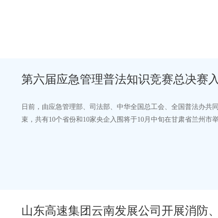
日，国家防灾减灾救灾委员会启动国家…
第六届应急管理普法知识竞赛总决赛
日前，由应急管理部、司法部、中华全国总工会、全国普法办共
束，共有10个省份和10家央企入围将于10月中旬在甘肃省兰州
法，提升全民安全防范能力”，线上答题…
山东高速集团云南发展公司开展消防