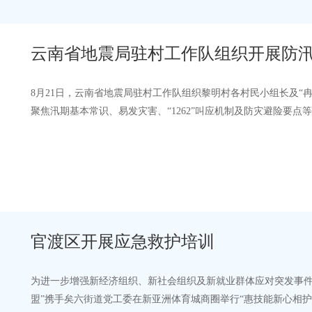
云南省地震局驻村工作队组织开展防
8月21日，云南省地震局驻村工作队组织黎明村各村民小组长及“
聚焦汛期基本常识、易发灾害、“1262”叫应机制及防灾避险要
质灾害隐患区域、老旧房屋、河…
官渡区开展应急救护培训
为进一步增强新经济组织、新社会组织及新就业群体应对突发事件
盟”携手矣六街道党工委在新亚洲体育城商圈举行“惠技能新心相