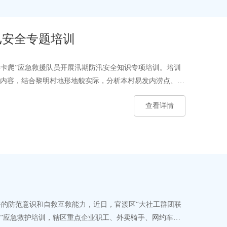
汛安全专题培训
冉卡爬”应急救援队员开展汛期防汛安全知识专项培训。培训
点等内容，结合黎明村地形地貌实际，分析本村易发内涝点、地
查看详情
的防范意识和自救互救能力，近日，官渡区“大社工群团联
护”应急救护培训，辖区重点企业职工、外卖骑手、网约车司