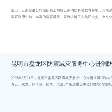
近日，云南发展公司组织员工前往云南消防科普教育基地，开展
教官利用生动、丰富的教育场景，系统讲解了人类用火史、火文化
查以及火灾成因体验、8级地震震感体…
昆明市盘龙区防震减灾服务中心进消
2025年8月21日，昆明市盘龙区防震减灾服务中心走进世博消
青云、双龙、阿子营、松华、滇源5个街道重点单位的微型消防站
结合国内经典案例，围绕地震成因、地…