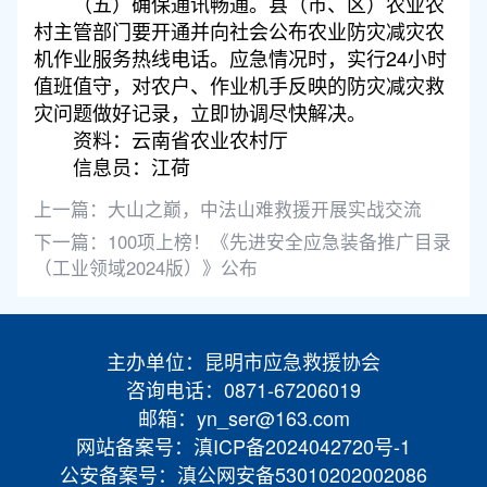
（五）确保通讯畅通。县（市、区）农业农
村主管部门要开通并向社会公布农业防灾减灾农
机作业服务热线电话。应急情况时，实行24小时
值班值守，对农户、作业机手反映的防灾减灾救
灾问题做好记录，立即协调尽快解决。
资料：云南省农业农村厅
信息员：江荷
上一篇：
大山之巅，中法山难救援开展实战交流
下一篇：
100项上榜！《先进安全应急装备推广目录
（工业领域2024版）》公布
主办单位：昆明市应急救援协会
咨询电话：0871-67206019
邮箱：yn_ser@163.com
网站备案号：滇ICP备2024042720号-1
公安备案号：滇公网安备53010202002086