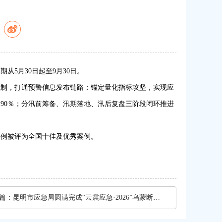
：
从5月30日起至9月30日。
机制，打通预警信息发布链路；锚定量化指标攻坚，实现应
超90％；分汛前筹备、汛期落地、汛后复盘三阶段闭环推进
案例被评为全国十佳及优秀案例。
篇：
昆明市应急局圆满完成“云震应急·2026”乌蒙断链联合攻坚演习任务