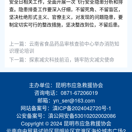
安全日相关工作，全面开展一次飞行安全隐患分析和排
查。隐患排查工作要深入仔细，不留死角、不留盲区，
坚决杜绝形式主义、官僚主义，对发现的问题隐患，要
制定切实可行的整改措施，坚决整改到位，不留后患。
上一篇：
云南省食品药品审核查验中心举办消防知
识理论培训
下一篇：
探索减灾科技前沿，铸牢防灾减灾使命
主办单位：昆明市应急救援协会
咨询电话：0871-67206019
邮箱：yn_ser@163.com
网站备案号：滇ICP备2024042720号-1
公安备案号：滇公网安备53010202002086
Copyright © 2024 昆明市应急救援协会
云南自由贸易试验区昆明片区官渡区海伦城市广场2