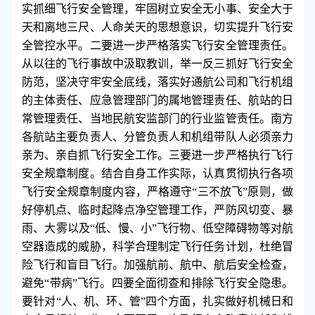
实抓细飞行安全管理，牢固树立安全无小事、安全大于
天和离地三尺、人命关天的思想意识，切实提升飞行安
全管控水平。二要进一步严格落实飞行安全管理责任。
从以往的飞行事故中汲取教训，举一反三抓好飞行安全
防范，坚决守牢安全底线，落实好通航公司和飞行机组
的主体责任、应急管理部门的属地管理责任、航站的日
常管理责任、当地民航安监部门的行业监管责任。南方
各航站主要负责人、分管负责人和机组带队人必须亲力
亲为、亲自抓飞行安全工作。三要进一步严格执行飞行
安全规章制度。结合自身工作实际，认真贯彻执行各项
飞行安全规章制度内容，严格遵守“三不放飞”原则，做
好停机点、临时起降点净空管理工作，严防风切变、暴
雨、大雾以及“低、慢、小”飞行物、低空障碍物等对航
空器造成的威胁，科学合理制定飞行任务计划，杜绝冒
险飞行和盲目飞行。加强航前、航中、航后安全检查，
避免“带病”飞行。四要全面彻查和排除飞行安全隐患。
要针对“人、机、环、管”四个方面，扎实做好机械日和