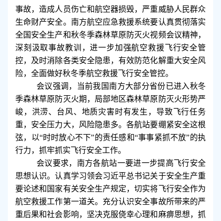
事故，造成人员伤亡和航空器损毁，严重威胁人民群众
生命财产安全。南方航空应急救援系统要认真贯彻落实
全国安全生产和秋冬季森林草原防灭火视频会议精神，
深刻汲取事故教训，进一步加强航空救援飞行安全管
控，及时消除各类安全隐患，有效防范化解重大安全风
险，全面做好秋冬季航空救援飞行安全管控。
会议强调，当前我国南方大部分省份已进入秋冬
季森林草原防灭火期，局部地区森林草原防灭火形势严
峻，洪涝、台风、地质灾害时有发生，导致飞行任务
重，安全压力大，风险隐患多。各航站要绷紧安全这根
弦，以“时时放心不下”的责任感和“事事紧抓不放”的执
行力，抓牢抓实飞行安全工作。
会议要求，南方各航站一要进一步提高飞行安全
思想认识。认真学习领会习近平总书记关于安全生产重
要论述和国家有关安全生产规定，切实将飞行安全作为
航空救援工作第一道关。充分认识安全事故所带来的严
重后果和社会影响，坚决克服侥幸心理和麻痹思想，抓