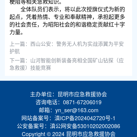
梗阻等相关急救知识。
全体队员们表示，将以此次授旗仪式为新的
起点，凭着热情、专业和奉献精神，承担起更多
的社会责任，为昭阳社会的和谐稳定贡献红十字
力量。
上一篇：
西山公安：警务无人机为实战添翼为平安
护航
下一篇：
山河智能创新装备亮相全国矿山钻探（应
急救援）技能竞赛
主办单位：昆明市应急救援协会
咨询电话：0871-67206019
邮箱：yn_ser@163.com
网站备案号：滇ICP备2024042720号-1
公安备案号：滇公网安备53010202002086
Copyright © 2024 昆明市应急救援协会