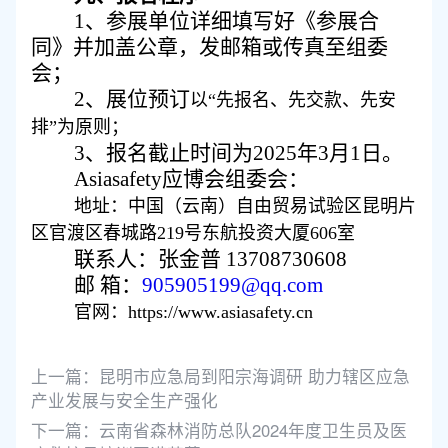
1、参展单位详细填写好《参展合
同》并加盖公章，发邮箱或传真至组委
会；
2、展位
预订
以
“先报名、先交款、先安
排”为原则；
3、报名截止时间为20
25
年
3
月
1
日。
Asiasafety应博会组委会：
地址：中国（云南）自由贸易试验区昆明片
区官渡区春城路
219号东航投资大厦606室
联系人：
张金普
13708730608
邮
箱：
905905199@qq.com
官网：
https://www.asiasafety.cn
上一篇：
昆明市应急局到阳宗海调研 助力辖区应急
产业发展与安全生产强化
下一篇：
云南省森林消防总队2024年度卫生员及医