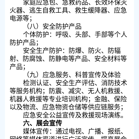
家庭应急包、急救药品、长效环保灭
火器、逃生自救工具、救生缓降器、应急
电源等
；
（
八
）
安全防护产品
个体防护
：
呼吸、头部、手部等个人
防护产品
；
安全生产防护
：
防爆、防火、防辐
射、防腐蚀、防静电等产品、安全材料等
产品
；
（
九
）
应急服务
、
科普
宣传及
体验
检测认证、安全生产评估、消防技术
等服务机构；防震、减灾、无人机救援、
机器人救援等专业培训机构；金融、保险
以及物流、应急物资仓储等供应链服务
；
应急安全
公益
宣传
及救援现场
演练。
六、展会宣传
媒体宣传：通过电视、广播、报纸、