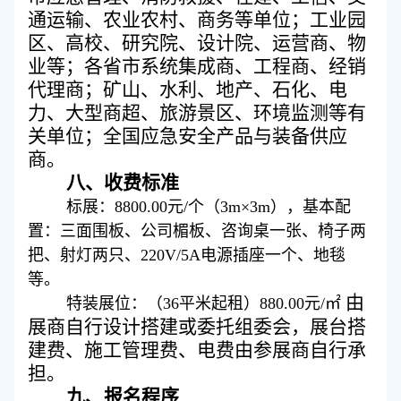
通运输
、
农业农村、商务等单位；工业园
区、高校、研究院、设计院、运营商、
物
业
等；各省市
系统集成商、
工程商、
经销
代理商
；
矿山、水利、
地产、
石化、电
力、大型商超、旅游景区、环境监测等
有
关
单位
；
全国应急安全产品与装备
供应
商
。
八、
收费标准
标展：
8800.00元/个（3m×3m），基本配
置：三面围板、公司楣板、咨询桌一张、椅子两
把、射灯两只、220V/5A电源插座一个、地毯
等。
由
特装展位：（
36平米起租）880.00元/㎡
展商自行设计搭建或委托组委会，展台搭
建费、施工管理费、电费由参展商自行承
担。
九、
报名程序