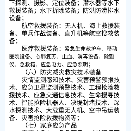
下探测、摄影、定位装备
；
潜水器等水下
救援装备
；
水下拆除装备
；
防洪防涝排水
设备
；
航空救援装备
：
无人机、海上救援装
备、单兵作战装备、直升机等航空搜救装
备
；
医疗救援装备
：
紧急生命救护车、移动
医院设备、心肺复苏、
‌止血、消毒设备、除颤
；
仪、急救箱、应急电力、应急照明
（
六
）
防灾减灾救灾技术装备
灾情监测感知技术、灾害预警预报技
术、应急卫星监测预警技术、工程抢险救
援技术、应急交通信息技术、生命搜寻技
术、智能抢险机器人、决堤封堵技术、深
水探测技术、大载重无人机、空中吊运装
备、灾害抢险救援物资等；
（
七
）
家庭应急产品