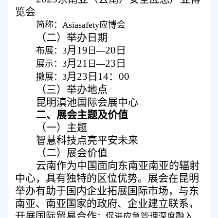
览会
简称：
Asiasafety应博会
（
二
）
举办日期
月
19
20
日
布展：
3
日
—
月
21
23
日
展示：
3
日
—
月
23
日
14：00
撤展：
3
（
三
）
举办地点
昆明
滇池
国际会展中心
二、
展会
主题
及价值
（
一
）
主题
智慧科技点亮平安未来
（
二
）
展会价值
云南作为中国面向东南亚南亚的辐射
中心，具有独特的区位优势。
展会在昆明
举办有助于国内企业拓展国际市场，与东
南亚、南亚国家的
政府、
企业建立联系，
开展国际贸易合作
；促进应急管理深度融入