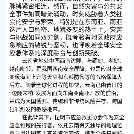
脉搏紧密相连，然而，自然灾害与公共安
全事件如同暗流涌动，时刻威胁着人类社
会的安宁与繁荣。特别是在东南亚、南亚
这片人口稠密、地貌多变的热土上，灾害
与挑战如同双刃剑，既考验着地区政府应
急响应的敏锐与坚韧，也呼唤着全球安全
应急体系的深度融合与创新突破。
云南省地处中国西南边陲，与缅甸、老挝、
越南毗邻，是我国西南安全屏障，也是应对全球
变暖海面上升等天灾和东部防御等的战略保障大
后方。随着全球化进程的加快，云南已由昔日的
“边陲末梢”发展为面向东南亚南亚开放的前沿，
并成为大国博弈、传统和非传统风险并存、跨国
犯罪频发的敏感地带。
在此背景下，昆明市应急救援协会作为安全
应急领域的先行者，依托云南得天独厚的地理位
置与周边国家丰富的资源网络，携手众多权威机