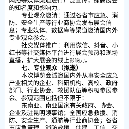
网络等媒体渠道进行广泛宣传，提高展会
的知名度和影响力。
专业观众邀请：通过
各省市应急、消
防
、
安全生产等行业商协会发布展会信
息；
专业媒体、数据库等渠道邀请国内外
专业观众参会。
社交媒体推广：利用微信、抖音
、
小
红书
等社交媒体平台进行展会预热和现场
直播，扩大展会的
线上
影响力。
七、
专业观众
（
拟邀
）
本次博览会诚邀国内外从事安全应急
产业相关的企业、科研机构、高校、政府
部门、行业协会、救援队伍等积极参展参
会。参观范围包括但不限于：
东南亚、南亚国家有关政府、协会、
企业及驻昆明领事馆；全国应急救援、消
防、安全生产、通航等行业商协会
；
各省
市应急管理
、
消防救援、住建、工信
、
交