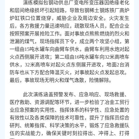
演练模拟包钢动供总厂变电所变压器因绝缘老化
和层间绝缘损坏引起短路，导致包钢稀土钢炼铁厂高炉
炉缸铁口位置烧穿，威胁企业及周边安全。火灾发生
后，各方救援力量迅速响应，疏散现场人员，配合企业
按照预案开展抢险工作。面对事故点熊熊燃烧的烈火和
泄漏的煤气，现场指挥员下令，成立两个攻坚小组，第
一组由
15
吨水罐车向曲臂车供水，曲臂车利用水炮对起
火点西侧展开进攻；第二组由
16
吨水罐车向
32
米高喷车
供水，
32
米高喷车对起火点东侧展开进攻，地面
2
台消
防车也从下方配合降温灭火，对事故起火点发起总攻。
最后，事故现场无明火和煤气逸散，险情解除。
此次演练涵盖预警发布、应急响应、现场救援、
医疗救助、资源调配等环节，进一步检验了冶金工贸行
业应急预案的实用性、指挥体系的科学性、应急处置的
有效性以及各类保障的技术可靠性，提升了指挥员综合
研判、统筹指挥、科学决策的水平，锻炼了应急救援队
伍的实战能力，确保关键时刻拉得出、冲得上、打得