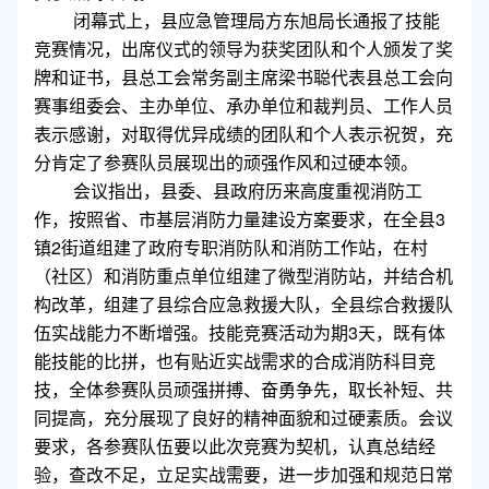
闭幕式上，县应急管理局方东旭局长通报了技能
竞赛情况，出席仪式的领导为获奖团队和个人颁发了奖
牌和证书，县总工会常务副主席梁书聪代表县总工会向
赛事组委会、主办单位、承办单位和裁判员、工作人员
表示感谢，对取得优异成绩的团队和个人表示祝贺，充
分肯定了参赛队员展现出的顽强作风和过硬本领。
会议指出，县委、县政府历来高度重视消防工
作，按照省、市基层消防力量建设方案要求，在全县3
镇2街道组建了政府专职消防队和消防工作站，在村
（社区）和消防重点单位组建了微型消防站，并结合机
构改革，组建了县综合应急救援大队，全县综合救援队
伍实战能力不断增强。技能竞赛活动为期3天，既有体
能技能的比拼，也有贴近实战需求的合成消防科目竞
技，全体参赛队员顽强拼搏、奋勇争先，取长补短、共
同提高，充分展现了良好的精神面貌和过硬素质。会议
要求，各参赛队伍要以此次竞赛为契机，认真总结经
验，查改不足，立足实战需要，进一步加强和规范日常