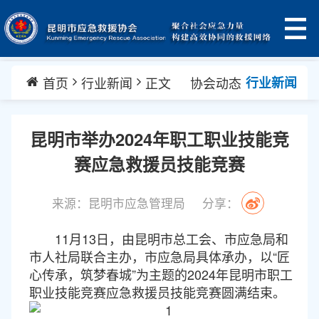
首页
行业新闻
正文
协会动态
行业新闻
昆明市举办2024年职工职业技能竞
赛应急救援员技能竞赛
来源：昆明市应急管理局
分享：
11月13日，由昆明市总工会、市应急局和
市人社局联合主办，市应急局具体承办，以“匠
心传承，筑梦春城”为主题的2024年昆明市职工
职业技能竞赛应急救援员技能竞赛圆满结束。