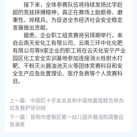
接下来，全体参赛队伍将持续发扬比学赶
超的竞技拼搏精神，真正在赛场上励筋骨、磨
秉性、焠精兵，为促进全市经济社会安全稳定
发展做出贡献。
据悉，企业职工组竞赛将另择期举行，来
自云南天安化工有限公司、云南三环中化化肥
有限公司等9家企业的职工将在云天化安宁产业
园区化工安全实训基地参加连接消火栓射水打
靶、干粉灭火器油池灭火等团体竞赛科目和安
全生产应急处置理论、医疗急救等个人竞赛科
目。
上一篇：
中国红十字会总会和中国地震局联合举办
应急救护培训班
下一篇：
昆明市度假区第一幼儿园开展消防疏散应
急演练