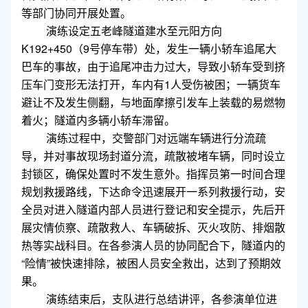
等部门协同开展处置。
演练设定五老峰隧道建水至元阳方向
K192+450（9号停车带）处，发生一辆小轿车追尾大
巴车的事故，由于追尾冲击力过大，导致小轿车受到挤
压车门变形无法打开，车内有1人受伤被困；一辆货车
避让不及发生侧翻，与地面摩擦引发车上装载的易燃物
着火；隧道内多辆小轿车滞留。
演练过程中，交警部门对远端车辆进行分流疏
导，并对事故现场封道分流，疏散被堵车辆，同时设立
封锁区，确保处置时不发生意外。指挥员第一时间合理
规划救援路线，下达命令迅速展开一系列救援行动，安
全员对进入隧道内部人员进行登记和安全提示，先后开
展灾情侦察、疏散救人、车辆破拆、灭火攻防、排烟散
热等实战科目。在各参演人员的协同配合下，隧道内的
“险情”被快速排除，被困人员安全救出，达到了预期效
果。
演练结束后，支队进行总结讲评，各参演单位进