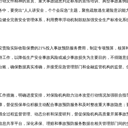
行动文件精神的宣贯、重大事故隐患判定标准的宣传培训、典型事故案例
务中，要突出“人人讲安全，个个会应急”主题，聚焦疏散逃生避险意识能
位健全完善安全管理体系，利用费率浮动机制鼓励加强安全生产标准化系
安责险实际收取保费的21%投入事故预防服务费用，制定专项预算，核算
持工作，以降低生产安全事故风险或减少事故损失为主要目的，不得随意
台账，确保数据真实准确，并接受应急管理部门和金融监管机构的监督。
工作措施，明确进度安排，对保险机构助力治本攻坚行动情况加强联合指
障，督促投保单位积极主动配合事故预防服务和及时整改重大事故隐患；
强全过程监督管理、动态分析和深度研判，督促保险机构高质量开展事故
信息共享平台，深化承保、理赔和事故预防服务数据在相关管理部门间的