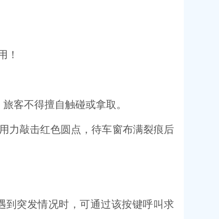
用！
，旅客不得擅自触碰或拿取。
用力敲击红色圆点，待车窗布满裂痕后
遇到突发情况时，可通过该按键呼叫求