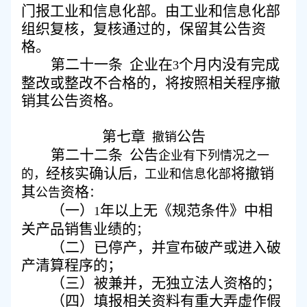
门报工业和信息化部。由工业和信息化部
组织复核，复核通过的，保留其公告资
格。
第二十一条
企业在
个月内没有完成
3
整改或整改不合格的，将按照相关程序撤
销其公告资格。
第七章
公告
撤销
第二十二条
公告
企业有下列情况之一
经核实确认后
将撤销
的，
，工业和信息化部
其
资格
公告
：
（一）
年以上无《规范条件》中相
1
关产品销售业绩的
；
（二）
已停产，并宣布破产或进入破
产清算程序的；
（三）
被兼并，无独立法人资格的；
（四）
填报相关资料有重大弄虚作假