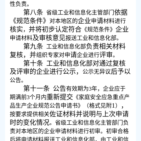
性负责。
第八条
依据
省级工业和信息化主管部门
《规范条件》
企业
请
对本地区
的
申
材料进行
核实
并将初步认定符合
企业
，
《规范条件》
及审核意见
申请材料
报送工业和信息化部
。
第九条
负责相关材料
工业和信息化部
复核，并
请
评审
组织专家
对申
企业进行
。
第十条
工业和信息化部对通过复核
及评审的企业进行公示，
后予以
公示
无异议
公告。
第十一条
公告
有效期为
3
年，企业应于
重新提交
期满前
3
个月内
《家庭
安全
应急
重点
产
1
，
品
生产
企业规范公告申请书》
（
格式
见附
）
佐证材料并说明与上次申请
按要求提供相关
时的变化情况
。省级工业和信息化主管部门负
责对本地区的企业申请材料进行初审。初审合格
后将申请材料报送工业和信息化部，由工业和信