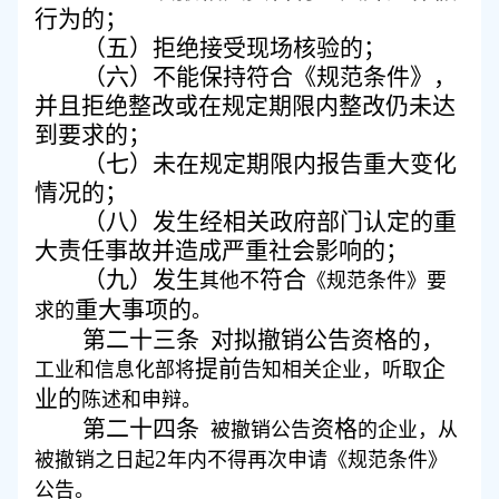
行为的；
（五）
拒绝接受
现场核验的；
（六）
不能
保持
符合
《
规范条件
》，
并且拒绝整改或在规定期限内整改仍未达
到要求的
；
（七）
未在规定期限内报告重大变化
情况的；
（八）
发生经相关政府部门认定的重
大责任事故并造成严重社会影响的；
（九）
发生
符合
其他不
《
规范条件
》
要
重大事项的
求的
。
第二十三条
对拟撤销公告资格的，
提前
企
工业和信息化部
将
告知相关企业，
听取
业的
陈述和申辩。
第二十四条
资格
被撤销公告
的企业，从
2
被撤销之日起
年内不得再次申请《规范条件》
公告。