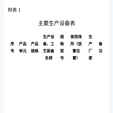
1
附表
主要
生产设备
表
生产设
规
使用场
生
序
产品
产品
备、工
格
所（放
产
备
号
单元
规格
艺装备
型
置位
厂
注
名称
号
置）
家