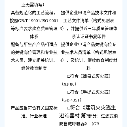
业
无需填写）
具备规范化的工艺流程，
提供
企业申请产品技术文件和
按照
GB/T 19001/ISO 9001
工艺文件清单（格式见附表
等标准要求建立质量管理
3
），并提供近三年质量管理体
体系
系认证证书复印件
配备与所生产产品相适应
提供企业申请产品关键岗位专
的关键岗位管理和专业技
业技术人员清单（格式见附表
术人员，建立
相关
培训、
4
），及培训、继续教育制度材
继续教育制度
料
□
符合《简易式灭火器》
（
XF 86
）
□
符合《手提式灭火器》
（
GB 4351
）
符合《建筑火灾逃生
产品应当符合有关国家标
□
避难器材
第
准、行业标准
7
部分：过滤式消
防自救呼吸器》
（
GB