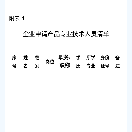
4
附表
企业申请产品
专业技术人员清单
职务
/
序
姓
性
学
所学
身份
备
岗位
职称
号
名
别
历
专业
证号
注