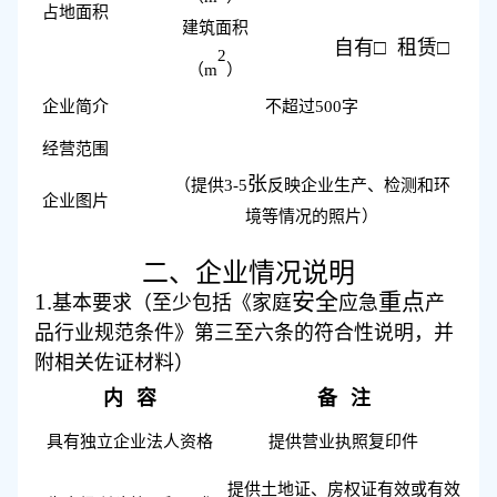
占地面积
建筑面积
自有
□ 租赁□
2
（
m
）
企业简介
不超过
500
字
经营范围
张
（提供
3-5
反映企业生产、检测和环
企业图片
境等情况的照片）
二、企业情况说明
1.
安全
重点
基本要求（至少包括《家庭
应急
产
品行业规范条件》第三至六条的符合性说明，并
附相关佐证材料）
内
容
备
注
具有独立企业法人资格
提供营业执照复印件
提供土地证、房权证有效或有效