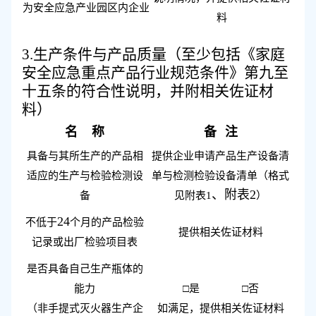
为安全应急产业园区内企业
料
3.
生产条件与产品质量（至少包括《家庭
安全应急重点产品行业规范条件》第九至
十五条的符合性说明，并附相关佐证材
料）
名
称
备
注
具备与其所
生产
的产品相
提供
企业申请产品生产设备清
适应的生产与检验检测设
单与检测检验设备清单（格式
、附表
2
备
见附表
1
）
24
不低于
个月的产品
检验
提供相关
佐证材料
记录或出厂检验项目表
是否
具备自己生产瓶体的
能力
□是 □否
（
非
手提式灭火器生产企
如满足，
提供相关
佐证材料