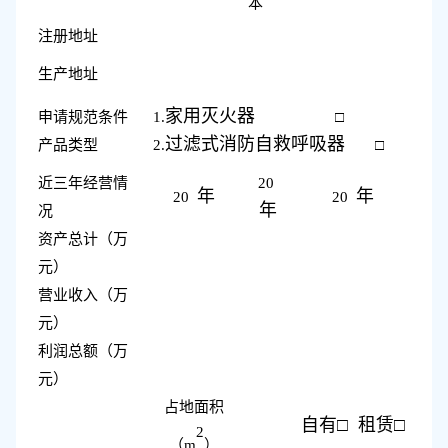
本
注册地址
生产地址
家用灭火器
申请规范条件
1.
□
过滤式消防自救呼吸器
产品类型
2.
□
近三年经营情
20
年
年
20
20
年
况
资产总计（万
元）
营业收入（万
元）
利润总额（万
元）
占地面积
自有
□ 租赁□
2
（
m
）