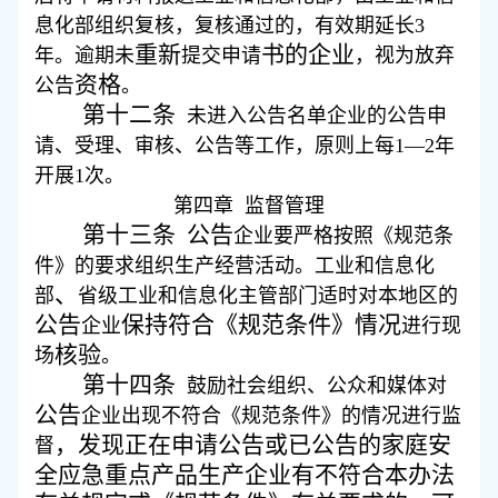
息化部组织复核，复核通过的，有效期延长
3
重新
书
的企业
年。逾期未
提交申请
，视为放弃
资格
公告
。
第十二条
未进入公告名单企业的公告申
请、受理、审核、公告等工作，原则上每
1
—
2
年
开展
1
次。
第
四
章
监督管理
第十三条
公告
企业要严格按照《规范条
件》的要求组织生产经营活动。工业和信息化
、
部
省级工业和信息化主管部门适时对本地区的
公告
保持符合《规范条件》情况
企业
进行现
核验
场
。
第十四条
鼓励社会组织、公众和媒体对
公告
企业出现不符合《规范条件》的情况进行监
，发现正在申请公告或已公告的家庭安
督
全应急重点产品生产企业有不符合本办法