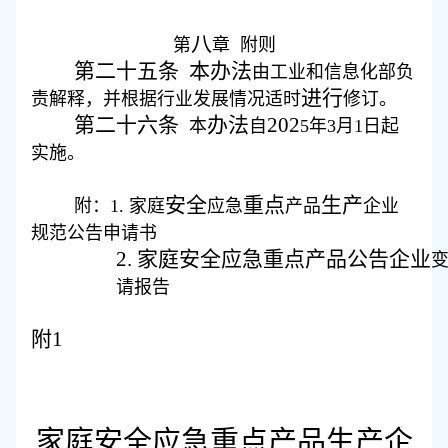
八
第
章
附则
第二十五条
本办法
由工业和信息化部负
进行
责解释，并根据行业发展情况适时
修订。
第二十六条
办法
202
本
自
5
年
3
月
1
日起
实施。
安全
重点
生产
附：
1
.
家庭
应急
产品
企业
规范公告申请书
2.
家庭安全应急重点产品公告
企业
请
报告
附
1
家庭
安全
应急
重点
产品
生产
企