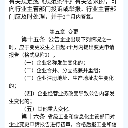
有关规定或《规范条件》有关要求的，可
向行业主管部门投诉或举报
行业主管部
。
门应及时处理，并于
2
个月内答复。
第
五
章
变更
第十五条
公告
企业出现下列情况之一
时，应于变更发生之日起
3
个月内提出变更申请
。
报告（格式见附
2
）
（一）企业名称发生变化的
；
（二）企业合并、分立或兼并重组
；
（三）企业注册地址、生产地址发生变化
的
；
四
（
）企业经营业务改变导致公告内容发
；
生变化的
五
（
）其他重大变化。
第十六条
省级工业和信息化主管部门对
企业变更申请报告进行初审，合格后报工业和信