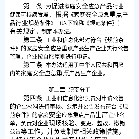
第一条
促进
安全
产品
为
家庭
应急
行业
，根据
安全
重点
健康可持续发展
《家庭
应急
产
行业
品
规范条件》（以下简称《规范条件》）
有关规定
，制定本办法。
第二条
工业和信息化部对符合《规范条
安全
件》的家庭
应急
重点
产品生产企业实行公告
管理，企业按自愿原则进行申请。
第三条
本办法适用于中华人民共和国境
安全
重点
内的家庭
应急
产品生产企业。
第二章
职责分工
第四条
工业和信息化部负责对申请公告
的
企业材料进行审核、公示并公告发布符合《规
安全
生产
范条件》的家庭
应急
重点
产品
企业名
现场核验
单，负责对企业
、变更、整改、撤销
等工作，并负责
制定相关政策措施，
公告