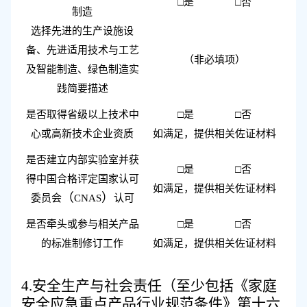
□是 □否
制造
选择先进的生产设施设
备、先进适用技术与工艺
（非必填项）
及智能制造、绿色制造实
践简要描述
是否取得
省级以上技术中
□是 □否
心或高新技术企业资质
如满足，
提供相关
佐证材料
是否建立
内部实验室
并获
□是 □否
得中国合格评定国家认可
如满足，
提供相关
佐证材料
（
）
委员会
CNAS
认可
是否牵头或
参与相关产品
□是 □否
的标准
制修订工作
如满足，
提供相关
佐证材料
4.
安全生产与社会责任（至少包括《家庭
安全应急重点产品行业规范条件》第十六