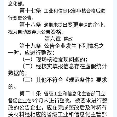
息化部。
第十七条
工业和信息化部审核合格后进
行变更公告。
第十八条
变更
企业
逾期未提出
申请的
，
资格
视为自动放弃原公告
。
第六章
整改
第十九条
公告企业发生下列情况之
一时，应进行整改：
（一）
现场核验发现问题的；
（二）
经核实填报信息存在虚假统计
数据的；
（三）
其他不符合《规范条件》要求
的。
第二十条
省级工业和信息化主管部门
应
内进行
。被要求进行整
督促企业在
3
个月
整改
改的公告企业，应在完成整改后及时将有
关材料经相应的省级工业和信息化主管部