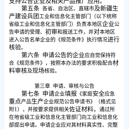
支持公告企业及相关产品推广应用。
第五条
及新疆生
各省、自治区、直辖市
产建设兵团
工业和信息化主管部门（以下统称
企业
省级工业和信息化主管部门）负责本地区
公
初审
对
告申请的受理、
和报送工作，并
本地区
进行
进入公告名单企业的《规范条件》执行情况
核验
。
第六条
申请公告的企业
应自觉保持符
材
合《规范条件》，按照本办法的要求积极配合
料审核
现场
及
核验。
第
三
章
申请
、
审核
与公告
第七条
申请
填报
安全
企业
《家庭
应急
重点
生产
产品
企业规范公告申请书》
（
格式
见
1
佐证材料，
附
）
，并按要求提供相关
通过所
在地省级工业和信息化主管部门向工业和信息化
部提出申请
。申请企业应对其材料真实性、完整