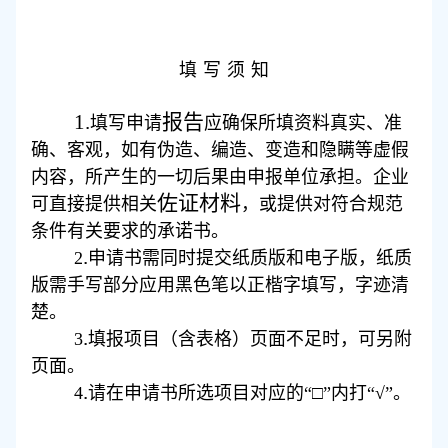
填
写
须
知
1
.
报告
填写申请
应确保所填资料真实、准
确、客观，如有伪造、编造、变造和隐瞒等虚假
内容，所产生的一切后果由申报单位承担。企业
佐证材料
可直接提供相关
，或提供对符合规范
条件有关要求的承诺书。
.
2
申请书需同时提交纸质版和电子版，纸质
版需手写部分应用黑色笔以正楷字填写，字迹清
楚。
.
3
填报项目（含表格）页面不足时，可另附
页面。
.
4
请在申请书所选项目对应的
“□”
内打
“√”
。