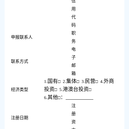
信
用
代
码
职
申报联系人
务
电
子
联系方式
邮
箱
国有
集体
民营
外商
1.
□
2.
□
3.
□
4.
投资
港澳台投资
经济类型
□
5.
□
其他
：
6.
□
注
册
注册日期
资