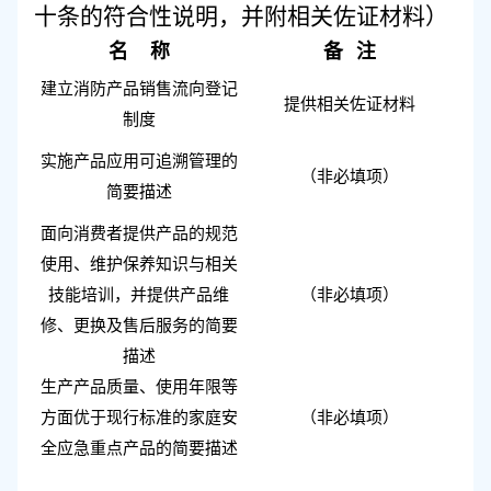
十条的符合性说明，并附相关佐证材料）
名
称
备
注
建立消防产品销售流向登记
提供相关
佐证材料
制度
实施产品
应用可追溯管理
的
（非必填项）
简要描述
面向消费者提供
产品的
规范
使用
、
维护保养知识与相关
技能培训
，并提供
产品维
（非必填项）
修、更换及售后服务的简要
描述
生产产品
质量、使用年限等
方面优
于现行标准的
家庭安
（非必填项）
全
应急
重点
产品
的
简要描述