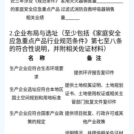
近三年
涉及《规范条件》
家用
灭火器
销售量
的
家庭
安全
应急
重点
产品
过滤式消防自救
呼吸器销售
相关业绩
量
2.
企业布局与选址（至少包括《家庭安全
应急重点产品行业规范条件》第七至八条
的符合性说明，并附相关佐证材料）
名
称
备
注
生产企业应符合生态环境要
提供环评报告复印件
求
提供土地权属证明、土地规划
生产企业选址应符合本地区
证书、土地使用权证或相关主
国土空间规划和用地标准
管部门批复文件
复印件
生产企业应符合国家产业政
提供项目批复、行政许可或其
策的规定
他产业政策
说明情况，并提供相关佐证材